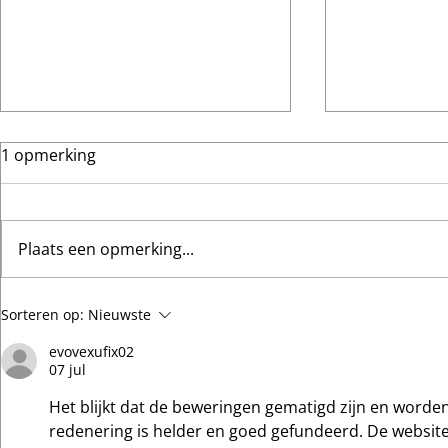
1 opmerking
Plaats een opmerking...
Glaswanden met stijl: Visio
Reiniging v
Sorteren op:
Nieuwste
en Visio 100 als
binnenzonw
evovexufix02
designstatement
commercië
07 jul
Het blijkt dat de beweringen gematigd zijn en word
redenering is helder en goed gefundeerd. De website 