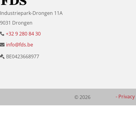
Industriepark-Drongen 11A
9031 Drongen
+32 9 280 84 30
info@fds.be
BE0423668977
-
Privacy 
© 2026