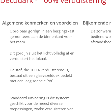
Decodark - 100% verduistering
Algemene kenmerken en voordelen
Bijkomende 
Oprolbaar gordijn in een bergingskast
De zonwerin
gemonteerd aan de binnenkant voor
bediend wor
het raam.
afstandsbed
Dit gordijn sluit het licht volledig af en
verduistert het lokaal.
De stof, die 100% verduisterend is,
bestaat uit een glasvezeldoek bedekt
met een laag soepele PVC.
Standaard uitvoering is dit systeem
geschikt voor de meest diverse
toepassingen, zoals: verduisteren van