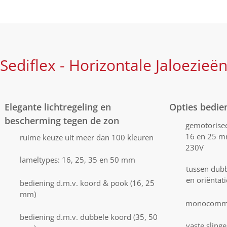
Sediflex - Horizontale Jaloezieë
Elegante lichtregeling en
Opties bedie
bescherming tegen de zon
gemotorisee
16 en 25 m
ruime keuze uit meer dan 100 kleuren
230V
lameltypes: 16, 25, 35 en 50 mm
tussen dubb
en oriëntat
bediening d.m.v. koord & pook (16, 25
mm)
monocomman
bediening d.m.v. dubbele koord (35, 50
vaste sling