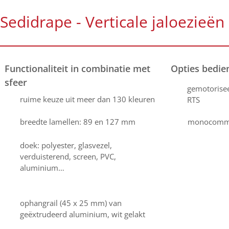
Sedidrape - Verticale jaloezieën
Functionaliteit in combinatie met
Opties bedie
sfeer
gemotorisee
ruime keuze uit meer dan 130 kleuren
RTS
breedte lamellen: 89 en 127 mm
monocomma
doek: polyester, glasvezel,
verduisterend, screen, PVC,
aluminium…
ophangrail (45 x 25 mm) van
geëxtrudeerd aluminium, wit gelakt