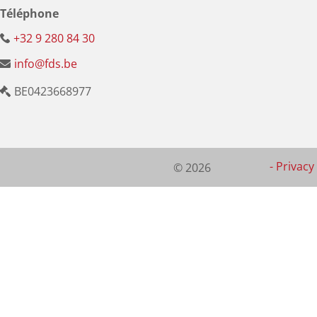
Téléphone
+32 9 280 84 30
info@fds.be
BE0423668977
-
Privacy 
© 2026