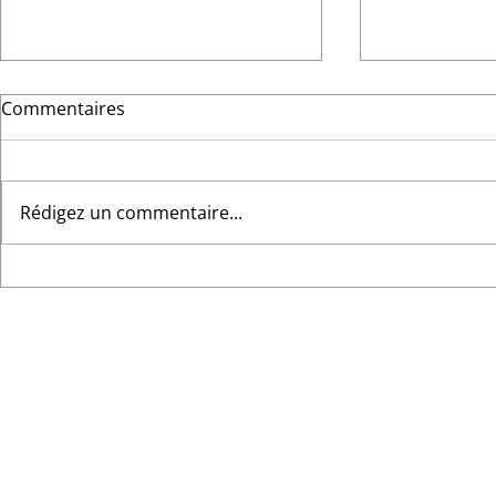
Commentaires
Rédigez un commentaire...
Quelle cloison mobile
Des cloison
convient à votre espace ?
élégantes : 
Présentation des Flexio,
100, une dé
Visio et Sonico
style