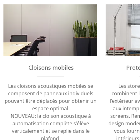
Cloisons mobiles
Prote
Les cloisons acoustiques mobiles se
Les store
composent de panneaux individuels
combinent le
pouvant être déplacés pour obtenir un
l’extérieur a
espace optimal.
aux intempé
NOUVEAU: la cloison acoustique à
screens. Re
automatisation complète s’élève
design moder
verticalement et se replie dans le
vous fourni
plafond.
intérieurs