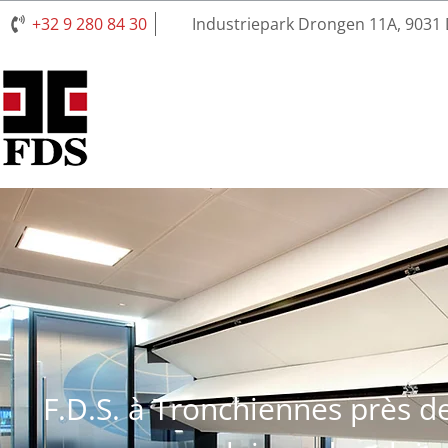
+32 9 280 84 30
Industriepark Drongen 11A, 9031
F.D.S. à Tronchiennes près d