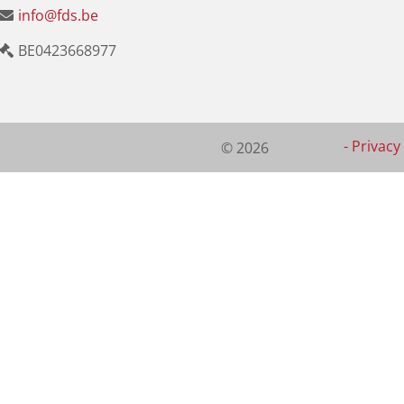
info@fds.be
BE0423668977
-
Privacy 
© 2026