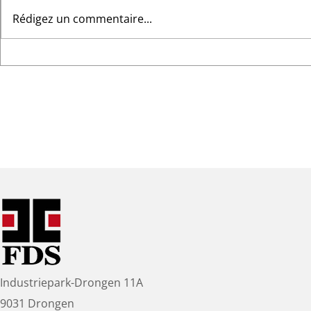
Rédigez un commentaire...
Quelle cloison mobile
Des cloison
convient à votre espace ?
élégantes : 
Présentation des Flexio,
100, une dé
Visio et Sonico
style
Industriepark-Drongen 11A
9031 Drongen