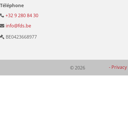
Téléphone
+32 9 280 84 30
info@fds.be
BE0423668977
-
Privacy 
© 2026